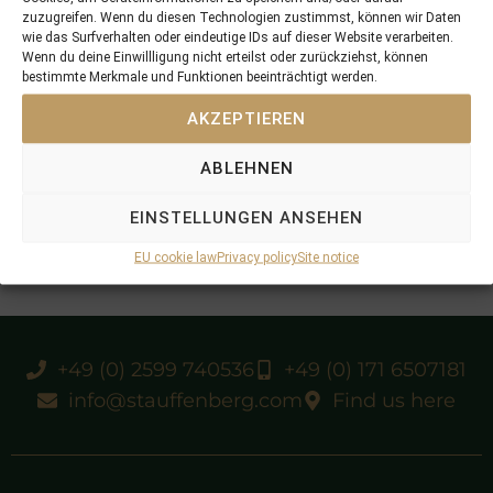
zuzugreifen. Wenn du diesen Technologien zustimmst, können wir Daten
wie das Surfverhalten oder eindeutige IDs auf dieser Website verarbeiten.
Wenn du deine Einwillligung nicht erteilst oder zurückziehst, können
bestimmte Merkmale und Funktionen beeinträchtigt werden.
AKZEPTIEREN
ABLEHNEN
EINSTELLUNGEN ANSEHEN
EU cookie law
Privacy policy
Site notice
+49 (0) 2599 740536
+49 (0) 171 6507181
info@stauffenberg.com
Find us here