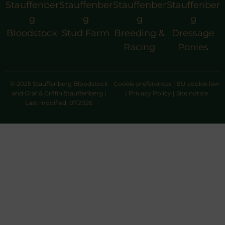
Stauffenber
Stauffenber
Stauffenber
Stauffenber
g
g
g
g
Bloodstock
Stud Farm
Breeding &
Dressage
Racing
Ponies
© 2025 Stauffenberg Bloodstock
Cookie preferences
|
EU cookie law
and Graf & Gräfin Stauffenberg |
|
Privacy Policy
|
Site notice
Last modified: 07.2026