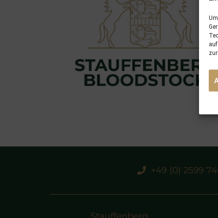
Um 
Ger
Tec
auf
zur
+49 (0) 2599 7
Stauffenberg