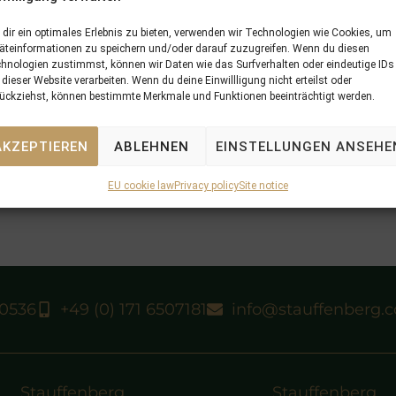
dir ein optimales Erlebnis zu bieten, verwenden wir Technologien wie Cookies, um
äteinformationen zu speichern und/oder darauf zuzugreifen. Wenn du diesen
hnologien zustimmst, können wir Daten wie das Surfverhalten oder eindeutige IDs
 dieser Website verarbeiten. Wenn du deine Einwillligung nicht erteilst oder
ückziehst, können bestimmte Merkmale und Funktionen beeinträchtigt werden.
AKZEPTIEREN
ABLEHNEN
EINSTELLUNGEN ANSEHE
EU cookie law
Privacy policy
Site notice
40536
+49 (0) 171 6507181
info@stauffenberg.
Stauffenberg
Stauffenberg