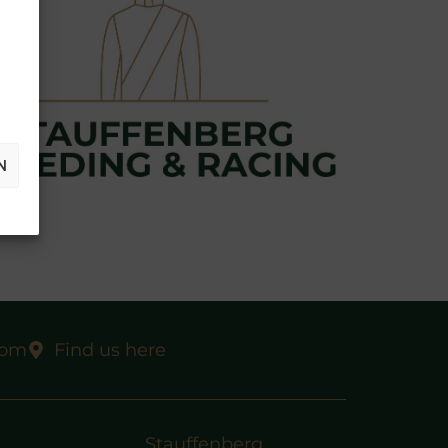
N
com
Find us here
Stauffenberg