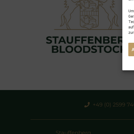
Um 
Ger
Tec
auf
zur
+49 (0) 2599 7
Stauffenberg