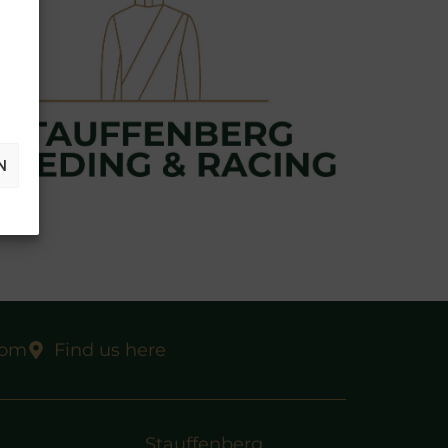
N
com
Find us here
Stauffenberg