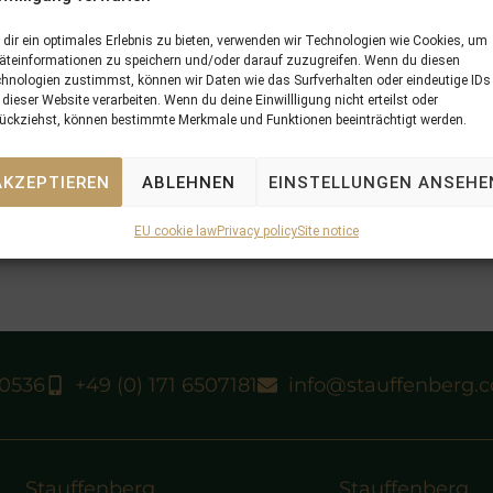
dir ein optimales Erlebnis zu bieten, verwenden wir Technologien wie Cookies, um
äteinformationen zu speichern und/oder darauf zuzugreifen. Wenn du diesen
hnologien zustimmst, können wir Daten wie das Surfverhalten oder eindeutige IDs
 dieser Website verarbeiten. Wenn du deine Einwillligung nicht erteilst oder
ückziehst, können bestimmte Merkmale und Funktionen beeinträchtigt werden.
AKZEPTIEREN
ABLEHNEN
EINSTELLUNGEN ANSEHE
EU cookie law
Privacy policy
Site notice
40536
+49 (0) 171 6507181
info@stauffenberg.
Stauffenberg
Stauffenberg