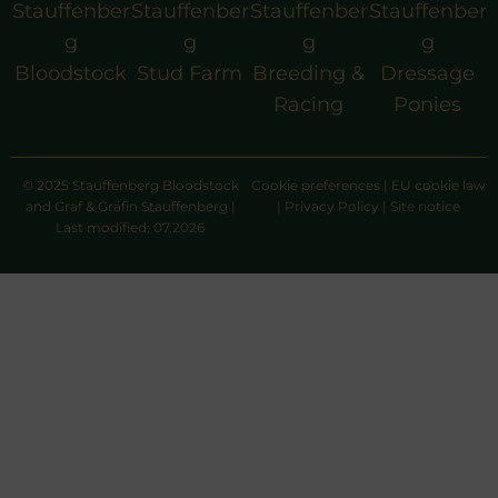
Stauffenber
Stauffenber
Stauffenber
Stauffenber
g
g
g
g
Bloodstock
Stud Farm
Breeding &
Dressage
Racing
Ponies
© 2025 Stauffenberg Bloodstock
Cookie preferences
|
EU cookie law
and Graf & Gräfin Stauffenberg |
|
Privacy Policy
|
Site notice
Last modified: 07.2026