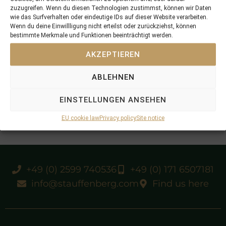
zuzugreifen. Wenn du diesen Technologien zustimmst, können wir Daten
wie das Surfverhalten oder eindeutige IDs auf dieser Website verarbeiten.
Wenn du deine Einwillligung nicht erteilst oder zurückziehst, können
bestimmte Merkmale und Funktionen beeinträchtigt werden.
AKZEPTIEREN
ABLEHNEN
EINSTELLUNGEN ANSEHEN
EU cookie law
Privacy policy
Site notice
+49 (0) 2599 740536
+49 (0) 171 6507181
info@stauffenberg.com
Find us here