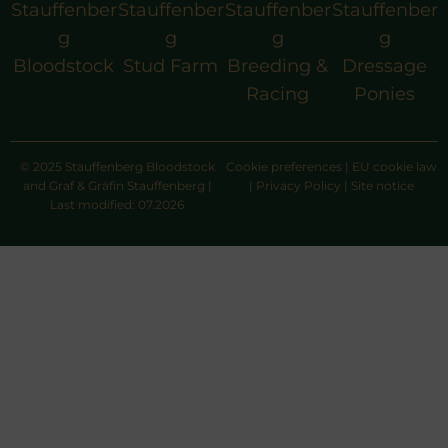
Stauffenber
Stauffenber
Stauffenber
Stauffenber
g
g
g
g
Bloodstock
Stud Farm
Breeding &
Dressage
Racing
Ponies
© 2025 Stauffenberg Bloodstock
Cookie preferences
|
EU cookie law
and Graf & Gräfin Stauffenberg |
|
Privacy Policy
|
Site notice
Last modified: 07.2026