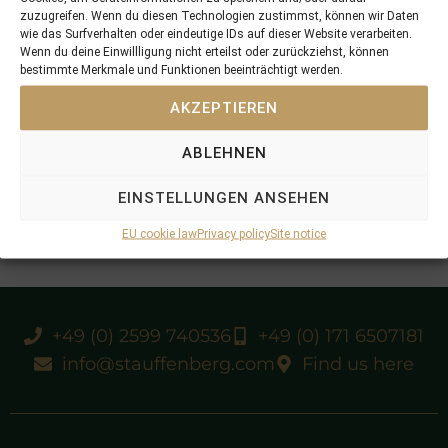
zuzugreifen. Wenn du diesen Technologien zustimmst, können wir Daten
wie das Surfverhalten oder eindeutige IDs auf dieser Website verarbeiten.
Wenn du deine Einwillligung nicht erteilst oder zurückziehst, können
bestimmte Merkmale und Funktionen beeinträchtigt werden.
AKZEPTIEREN
ABLEHNEN
EINSTELLUNGEN ANSEHEN
EU cookie law
Privacy policy
Site notice
+49 (0) 2599 740536
+49 (0) 171 6507181
info@stauffenberg.com
Find us here