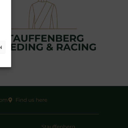
N
com
Find us here
Stauffenberg