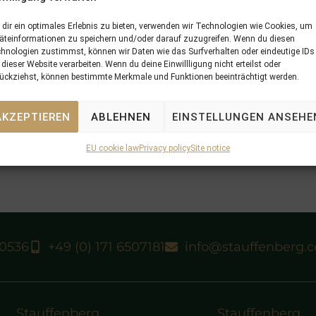
dir ein optimales Erlebnis zu bieten, verwenden wir Technologien wie Cookies, um
äteinformationen zu speichern und/oder darauf zuzugreifen. Wenn du diesen
hnologien zustimmst, können wir Daten wie das Surfverhalten oder eindeutige IDs
 dieser Website verarbeiten. Wenn du deine Einwillligung nicht erteilst oder
ückziehst, können bestimmte Merkmale und Funktionen beeinträchtigt werden.
AKZEPTIEREN
ABLEHNEN
EINSTELLUNGEN ANSEHE
EU cookie law
Privacy policy
Site notice
40536
+49 (0) 171 6507181
info@stauffenberg.
Stauffenberg
Stauffenberg