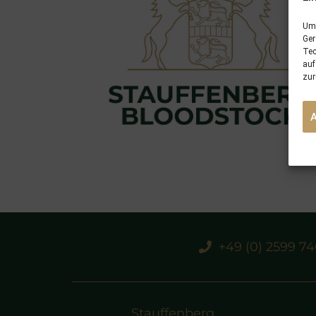
Um 
Ger
Tec
auf
zur
+49 (0) 2599 7
Stauffenberg