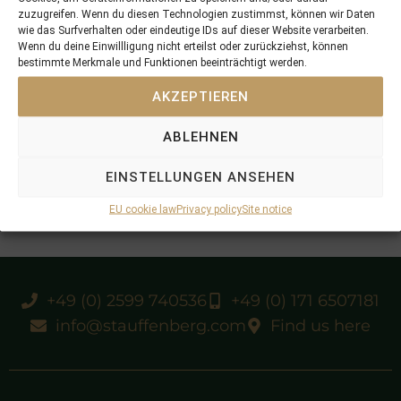
zuzugreifen. Wenn du diesen Technologien zustimmst, können wir Daten
wie das Surfverhalten oder eindeutige IDs auf dieser Website verarbeiten.
Wenn du deine Einwillligung nicht erteilst oder zurückziehst, können
bestimmte Merkmale und Funktionen beeinträchtigt werden.
AKZEPTIEREN
ABLEHNEN
EINSTELLUNGEN ANSEHEN
EU cookie law
Privacy policy
Site notice
+49 (0) 2599 740536
+49 (0) 171 6507181
info@stauffenberg.com
Find us here