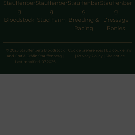
Stauffenber
Stauffenber
Stauffenber
Stauffenber
g
g
g
g
Bloodstock
Stud Farm
Breeding &
Dressage
Racing
Ponies
© 2025 Stauffenberg Bloodstock
Cookie preferences
|
EU cookie law
and Graf & Gräfin Stauffenberg |
|
Privacy Policy
|
Site notice
Last modified: 07.2026