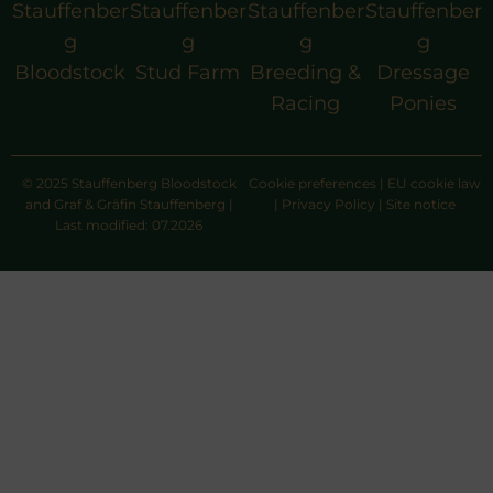
Stauffenber
Stauffenber
Stauffenber
Stauffenber
g
g
g
g
Bloodstock
Stud Farm
Breeding &
Dressage
Racing
Ponies
© 2025 Stauffenberg Bloodstock
Cookie preferences
|
EU cookie law
and Graf & Gräfin Stauffenberg |
|
Privacy Policy
|
Site notice
Last modified: 07.2026