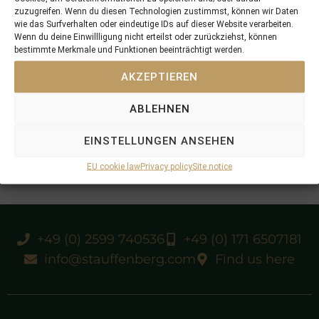
zuzugreifen. Wenn du diesen Technologien zustimmst, können wir Daten
wie das Surfverhalten oder eindeutige IDs auf dieser Website verarbeiten.
Wenn du deine Einwillligung nicht erteilst oder zurückziehst, können
bestimmte Merkmale und Funktionen beeinträchtigt werden.
AKZEPTIEREN
ABLEHNEN
EINSTELLUNGEN ANSEHEN
EU cookie law
Privacy policy
Site notice
+49 (0) 2599 740536
+49 (0) 171 6507181
info@stauffenberg.com
Find us here