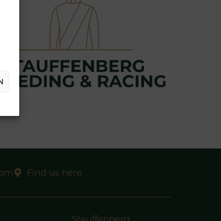
N
com
Find us here
Stauffenberg