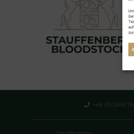
Um 
Ger
Tec
auf
zur
+49 (0) 2599 7
Stauffenberg