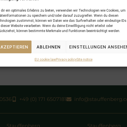
dir ein optimales Erlebnis zu bieten, verwenden wir Technologien wie Cookies, um
äteinformationen zu speichern und/oder darauf zuzugreifen. Wenn du diesen
hnologien zustimmst, können wir Daten wie das Surfverhalten oder eindeutige IDs
 dieser Website verarbeiten. Wenn du deine Einwillligung nicht erteilst oder
ückziehst, können bestimmte Merkmale und Funktionen beeinträchtigt werden.
AKZEPTIEREN
ABLEHNEN
EINSTELLUNGEN ANSEHE
EU cookie law
Privacy policy
Site notice
40536
+49 (0) 171 6507181
info@stauffenberg.
Stauffenberg
Stauffenberg