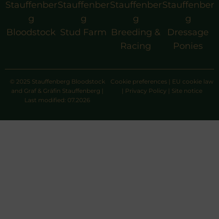
Stauffenber
Stauffenber
Stauffenber
Stauffenber
g
g
g
g
Bloodstock
Stud Farm
Breeding &
Dressage
Racing
Ponies
© 2025 Stauffenberg Bloodstock
Cookie preferences
|
EU cookie law
and Graf & Gräfin Stauffenberg |
|
Privacy Policy
|
Site notice
Last modified: 07.2026