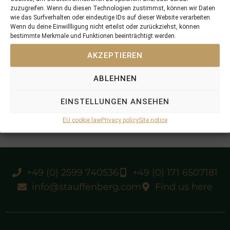
zuzugreifen. Wenn du diesen Technologien zustimmst, können wir Daten
wie das Surfverhalten oder eindeutige IDs auf dieser Website verarbeiten.
Wenn du deine Einwillligung nicht erteilst oder zurückziehst, können
bestimmte Merkmale und Funktionen beeinträchtigt werden.
AKZEPTIEREN
ABLEHNEN
EINSTELLUNGEN ANSEHEN
EU cookie law
Privacy policy
Site notice
+49 (0) 2599 740536
+49 (0) 171 6507181
info@stauffenberg.com
Find us here