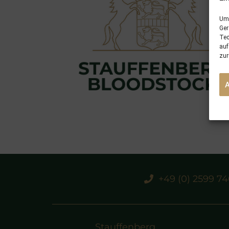
Um 
Ger
Tec
auf
zur
+49 (0) 2599 7
Stauffenberg