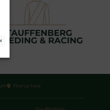
N
com
Find us here
Stauffenberg