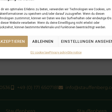
dir ein optimales Erlebnis zu bieten, verwenden wir Technologien wie Cookies, um
äteinformationen zu speichern und/oder darauf zuzugreifen. Wenn du diesen
hnologien zustimmst, können wir Daten wie das Surfverhalten oder eindeutige IDs
 dieser Website verarbeiten. Wenn du deine Einwillligung nicht erteilst oder
ückziehst, können bestimmte Merkmale und Funktionen beeinträchtigt werden.
AKZEPTIEREN
ABLEHNEN
EINSTELLUNGEN ANSEHE
EU cookie law
Privacy policy
Site notice
40536
+49 (0) 171 6507181
info@stauffenberg.
Stauffenberg
Stauffenberg