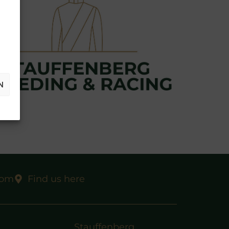
N
com
Find us here
Stauffenberg