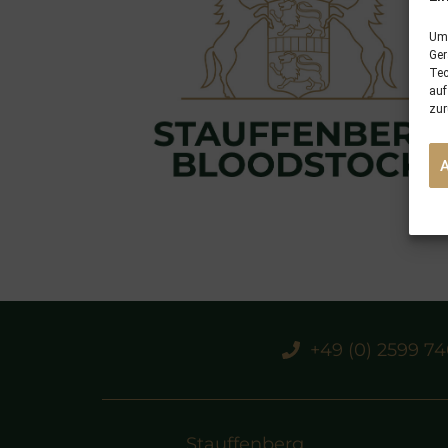
Um 
Ger
Tec
auf
zur
+49 (0) 2599 7
Stauffenberg