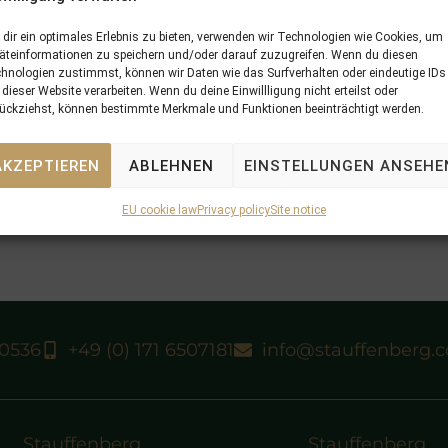
dir ein optimales Erlebnis zu bieten, verwenden wir Technologien wie Cookies, um
äteinformationen zu speichern und/oder darauf zuzugreifen. Wenn du diesen
hnologien zustimmst, können wir Daten wie das Surfverhalten oder eindeutige IDs
 dieser Website verarbeiten. Wenn du deine Einwillligung nicht erteilst oder
ückziehst, können bestimmte Merkmale und Funktionen beeinträchtigt werden.
AKZEPTIEREN
ABLEHNEN
EINSTELLUNGEN ANSEHE
EU cookie law
Privacy policy
Site notice
40536
+49 (0) 171 6507181
info@stauffenberg.
Stauffenberg
Stauffenberg