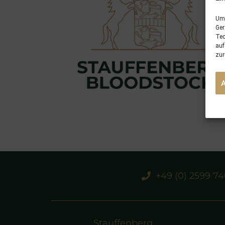
Um 
Ger
Tec
auf
zur
+49 (0) 2599 7
Stauffenberg