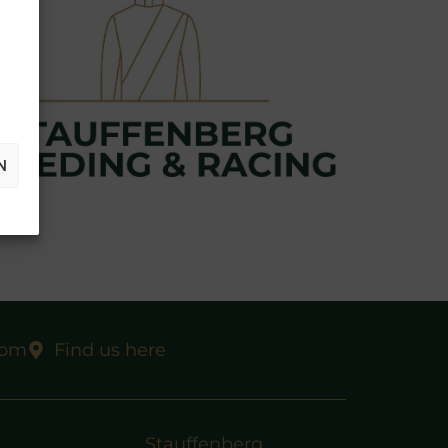
N
com
Find us here
Stauffenberg