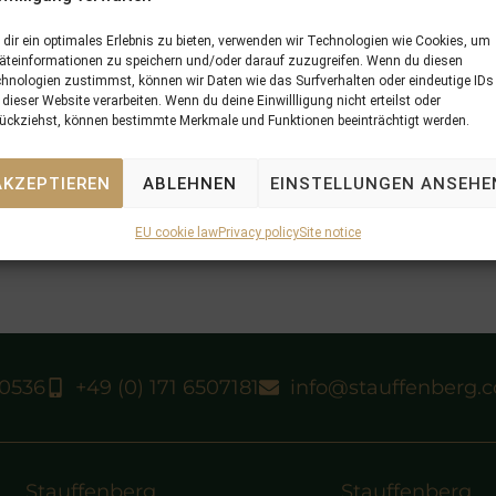
dir ein optimales Erlebnis zu bieten, verwenden wir Technologien wie Cookies, um
äteinformationen zu speichern und/oder darauf zuzugreifen. Wenn du diesen
hnologien zustimmst, können wir Daten wie das Surfverhalten oder eindeutige IDs
 dieser Website verarbeiten. Wenn du deine Einwillligung nicht erteilst oder
ückziehst, können bestimmte Merkmale und Funktionen beeinträchtigt werden.
AKZEPTIEREN
ABLEHNEN
EINSTELLUNGEN ANSEHE
EU cookie law
Privacy policy
Site notice
40536
+49 (0) 171 6507181
info@stauffenberg.
Stauffenberg
Stauffenberg