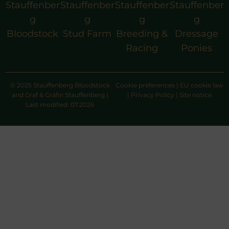
Stauffenber
Stauffenber
Stauffenber
Stauffenber
g
g
g
g
Bloodstock
Stud Farm
Breeding &
Dressage
Racing
Ponies
© 2025 Stauffenberg Bloodstock
Cookie preferences
|
EU cookie law
and Graf & Gräfin Stauffenberg |
|
Privacy Policy
|
Site notice
Last modified: 07.2026