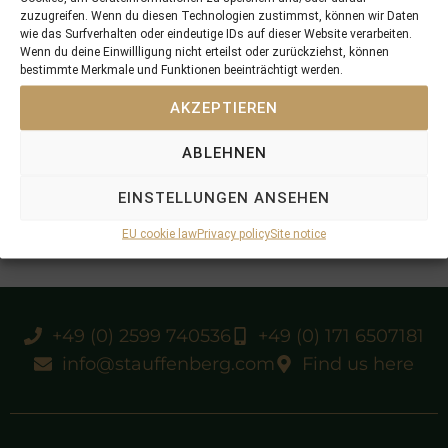
zuzugreifen. Wenn du diesen Technologien zustimmst, können wir Daten
wie das Surfverhalten oder eindeutige IDs auf dieser Website verarbeiten.
Wenn du deine Einwillligung nicht erteilst oder zurückziehst, können
bestimmte Merkmale und Funktionen beeinträchtigt werden.
AKZEPTIEREN
ABLEHNEN
EINSTELLUNGEN ANSEHEN
EU cookie law
Privacy policy
Site notice
+49 (0) 2599 740536
+49 (0) 171 6507181
info@stauffenberg.com
Find us here