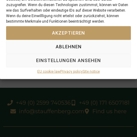
zuzugreifen. Wenn du diesen Technologien zustimmst, können wir Daten
wie das Surfverhalten oder eindeutige IDs auf dieser Website verarbeiten.
Wenn du deine Einwillligung nicht erteilst oder zurückziehst, können
bestimmte Merkmale und Funktionen beeinträchtigt werden.
AKZEPTIEREN
ABLEHNEN
EINSTELLUNGEN ANSEHEN
EU cookie law
Privacy policy
Site notice
+49 (0) 2599 740536
+49 (0) 171 6507181
info@stauffenberg.com
Find us here