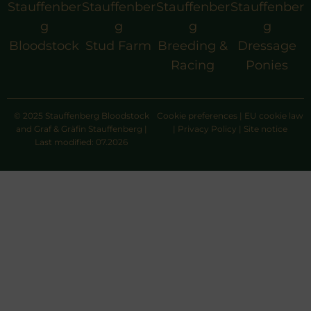
Stauffenber
Stauffenber
Stauffenber
Stauffenber
g
g
g
g
Bloodstock
Stud Farm
Breeding &
Dressage
Racing
Ponies
© 2025 Stauffenberg Bloodstock
Cookie preferences
|
EU cookie law
and Graf & Gräfin Stauffenberg |
|
Privacy Policy
|
Site notice
Last modified: 07.2026