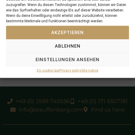
zuzugreifen. Wenn du diesen Technologien zustimmst, können wir Daten
wie das Surfverhalten oder eindeutige IDs auf dieser Website verarbeiten.
Wenn du deine Einwillligung nicht erteilst oder zurückziehst, können
bestimmte Merkmale und Funktionen beeinträchtigt werden.
AKZEPTIEREN
ABLEHNEN
EINSTELLUNGEN ANSEHEN
EU cookie law
Privacy policy
Site notice
+49 (0) 2599 740536
+49 (0) 171 6507181
info@stauffenberg.com
Find us here