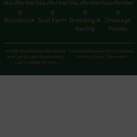
Stauffenber
Stauffenber
Stauffenber
Stauffenber
g
g
g
g
Bloodstock
Stud Farm
Breeding &
Dressage
Racing
Ponies
© 2025 Stauffenberg Bloodstock
Cookie preferences
|
EU cookie law
and Graf & Gräfin Stauffenberg |
|
Privacy Policy
|
Site notice
Last modified: 07.2026