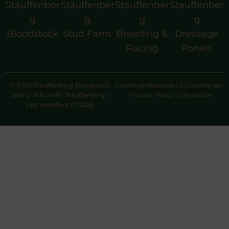
Stauffenber
Stauffenber
Stauffenber
Stauffenber
g
g
g
g
Bloodstock
Stud Farm
Breeding &
Dressage
Racing
Ponies
© 2025 Stauffenberg Bloodstock
Cookie preferences
|
EU cookie law
and Graf & Gräfin Stauffenberg |
|
Privacy Policy
|
Site notice
Last modified: 07.2026