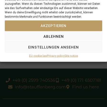
zuzugreifen. Wenn du diesen Technologien zustimmst, können wir Daten
wie das Surfverhalten oder eindeutige IDs auf dieser Website verarbeiten.
Wenn du deine Einwillligung nicht erteilst oder zurückziehst, können
bestimmte Merkmale und Funktionen beeinträchtigt werden.
AKZEPTIEREN
ABLEHNEN
EINSTELLUNGEN ANSEHEN
EU cookie law
Privacy policy
Site notice
+49 (0) 2599 740536
+49 (0) 171 6507181
info@stauffenberg.com
Find us here