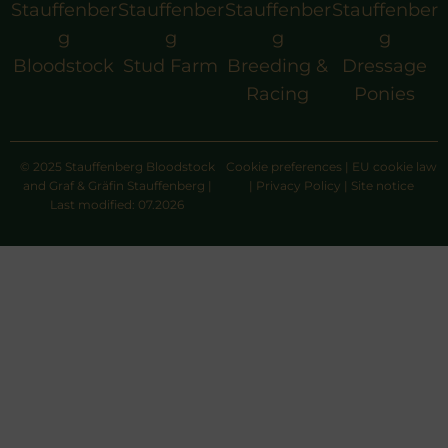
Stauffenber
Stauffenber
Stauffenber
Stauffenber
g
g
g
g
Bloodstock
Stud Farm
Breeding &
Dressage
Racing
Ponies
© 2025 Stauffenberg Bloodstock
Cookie preferences
|
EU cookie law
and Graf & Gräfin Stauffenberg |
|
Privacy Policy
|
Site notice
Last modified: 07.2026