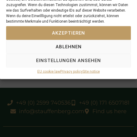
zuzugreifen. Wenn du diesen Technologien zustimmst, können wir Daten
wie das Surfverhalten oder eindeutige IDs auf dieser Website verarbeiten.
Wenn du deine Einwillligung nicht erteilst oder zurückziehst, können
bestimmte Merkmale und Funktionen beeinträchtigt werden.
AKZEPTIEREN
ABLEHNEN
EINSTELLUNGEN ANSEHEN
EU cookie law
Privacy policy
Site notice
+49 (0) 2599 740536
+49 (0) 171 6507181
info@stauffenberg.com
Find us here