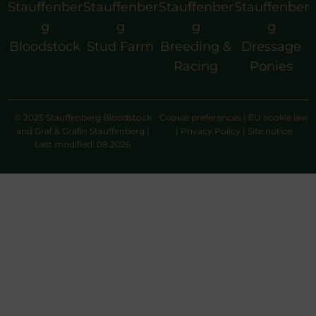
Stauffenber
Stauffenber
Stauffenber
Stauffenber
g
g
g
g
Bloodstock
Stud Farm
Breeding &
Dressage
Racing
Ponies
© 2025 Stauffenberg Bloodstock
Cookie preferences
|
EU cookie law
and Graf & Gräfin Stauffenberg |
|
Privacy Policy
|
Site notice
Last modified: 08.2026