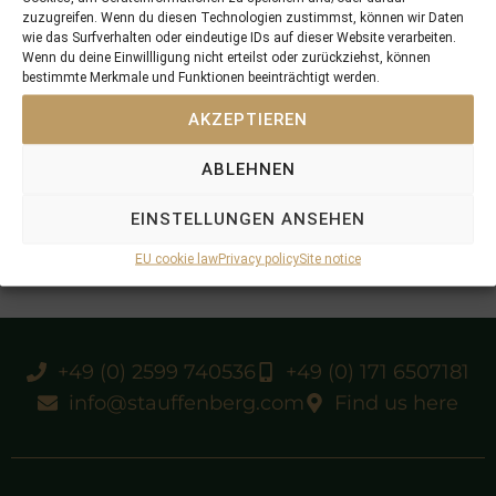
zuzugreifen. Wenn du diesen Technologien zustimmst, können wir Daten
wie das Surfverhalten oder eindeutige IDs auf dieser Website verarbeiten.
Wenn du deine Einwillligung nicht erteilst oder zurückziehst, können
bestimmte Merkmale und Funktionen beeinträchtigt werden.
AKZEPTIEREN
ABLEHNEN
EINSTELLUNGEN ANSEHEN
EU cookie law
Privacy policy
Site notice
+49 (0) 2599 740536
+49 (0) 171 6507181
info@stauffenberg.com
Find us here