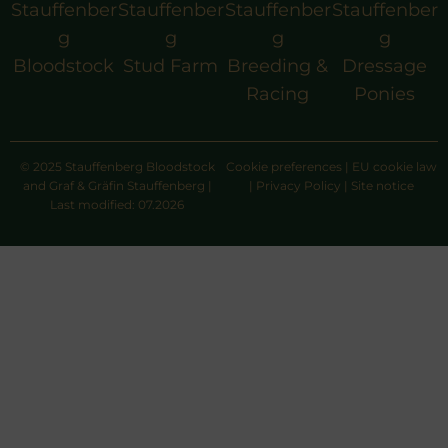
Stauffenber
Stauffenber
Stauffenber
Stauffenber
g
g
g
g
Bloodstock
Stud Farm
Breeding &
Dressage
Racing
Ponies
© 2025 Stauffenberg Bloodstock
Cookie preferences
|
EU cookie law
and Graf & Gräfin Stauffenberg |
|
Privacy Policy
|
Site notice
Last modified: 07.2026