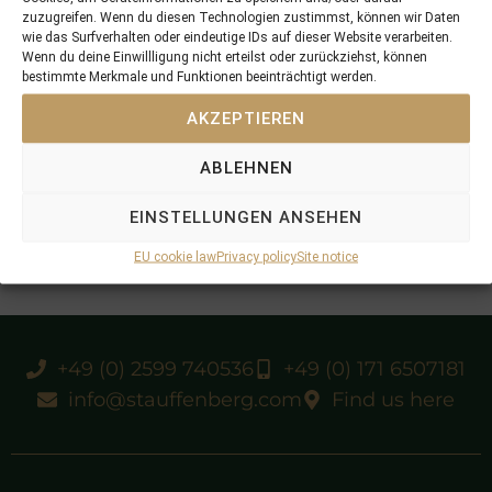
zuzugreifen. Wenn du diesen Technologien zustimmst, können wir Daten
wie das Surfverhalten oder eindeutige IDs auf dieser Website verarbeiten.
Wenn du deine Einwillligung nicht erteilst oder zurückziehst, können
bestimmte Merkmale und Funktionen beeinträchtigt werden.
AKZEPTIEREN
ABLEHNEN
EINSTELLUNGEN ANSEHEN
EU cookie law
Privacy policy
Site notice
+49 (0) 2599 740536
+49 (0) 171 6507181
info@stauffenberg.com
Find us here