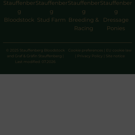
Stauffenber
Stauffenber
Stauffenber
Stauffenber
g
g
g
g
Bloodstock
Stud Farm
Breeding &
Dressage
Racing
Ponies
© 2025 Stauffenberg Bloodstock
Cookie preferences
|
EU cookie law
and Graf & Gräfin Stauffenberg |
|
Privacy Policy
|
Site notice
Last modified: 07.2026