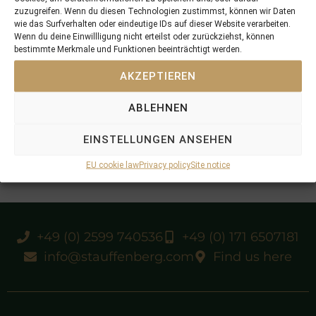
zuzugreifen. Wenn du diesen Technologien zustimmst, können wir Daten
wie das Surfverhalten oder eindeutige IDs auf dieser Website verarbeiten.
Wenn du deine Einwillligung nicht erteilst oder zurückziehst, können
bestimmte Merkmale und Funktionen beeinträchtigt werden.
AKZEPTIEREN
ABLEHNEN
EINSTELLUNGEN ANSEHEN
EU cookie law
Privacy policy
Site notice
+49 (0) 2599 740536
+49 (0) 171 6507181
info@stauffenberg.com
Find us here