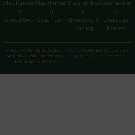
Stauffenber
Stauffenber
Stauffenber
Stauffenber
g
g
g
g
Bloodstock
Stud Farm
Breeding &
Dressage
Racing
Ponies
© 2025 Stauffenberg Bloodstock
Cookie preferences
|
EU cookie law
and Graf & Gräfin Stauffenberg |
|
Privacy Policy
|
Site notice
Last modified: 07.2026