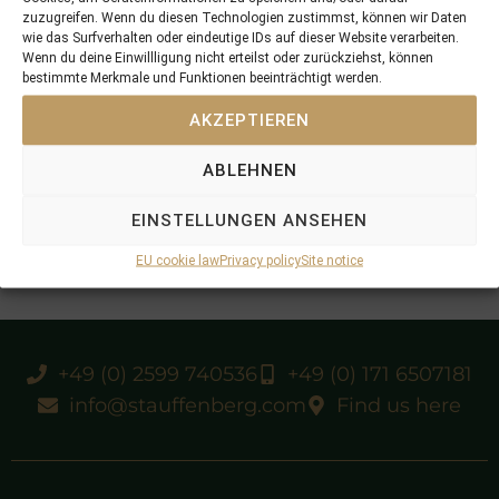
zuzugreifen. Wenn du diesen Technologien zustimmst, können wir Daten
wie das Surfverhalten oder eindeutige IDs auf dieser Website verarbeiten.
Wenn du deine Einwillligung nicht erteilst oder zurückziehst, können
bestimmte Merkmale und Funktionen beeinträchtigt werden.
AKZEPTIEREN
ABLEHNEN
EINSTELLUNGEN ANSEHEN
EU cookie law
Privacy policy
Site notice
+49 (0) 2599 740536
+49 (0) 171 6507181
info@stauffenberg.com
Find us here