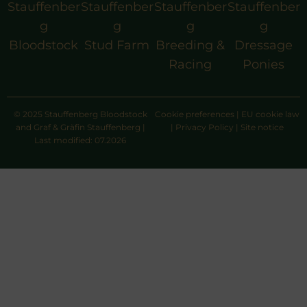
Stauffenber
Stauffenber
Stauffenber
Stauffenber
g
g
g
g
Bloodstock
Stud Farm
Breeding &
Dressage
Racing
Ponies
© 2025 Stauffenberg Bloodstock
Cookie preferences
|
EU cookie law
and Graf & Gräfin Stauffenberg |
|
Privacy Policy
|
Site notice
Last modified: 07.2026