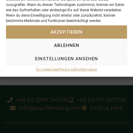
zuzugreifen. Wenn du diesen Technologien zustimmst, können wir Daten
wie das Surfverhalten oder eindeutige IDs auf dieser Website verarbeiten.
Wenn du deine Einwillligung nicht erteilst oder zurückziehst, können
bestimmte Merkmale und Funktionen beeinträchtigt werden.
AKZEPTIEREN
ABLEHNEN
EINSTELLUNGEN ANSEHEN
EU cookie law
Privacy policy
Site notice
+49 (0) 2599 740536
+49 (0) 171 6507181
info@stauffenberg.com
Find us here