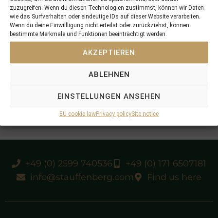
zuzugreifen. Wenn du diesen Technologien zustimmst, können wir Daten
wie das Surfverhalten oder eindeutige IDs auf dieser Website verarbeiten.
Wenn du deine Einwillligung nicht erteilst oder zurückziehst, können
bestimmte Merkmale und Funktionen beeinträchtigt werden.
AKZEPTIEREN
ABLEHNEN
EINSTELLUNGEN ANSEHEN
EU cookie law
Privacy policy
Site notice
+49 (0) 2599 740536
+49 (0) 171 6507181
info@stauffenberg.com
Find us here