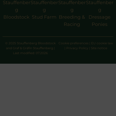
Stauffenber
Stauffenber
Stauffenber
Stauffenber
g
g
g
g
Bloodstock
Stud Farm
Breeding &
Dressage
Racing
Ponies
© 2025 Stauffenberg Bloodstock
Cookie preferences
|
EU cookie law
and Graf & Gräfin Stauffenberg |
|
Privacy Policy
|
Site notice
Last modified: 07.2026