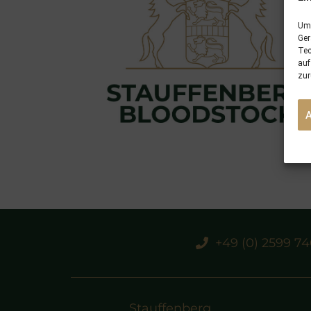
Um 
Ger
Tec
auf
zur
+49 (0) 2599 7
Stauffenberg