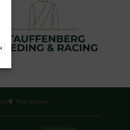
N
com
Find us here
Stauffenberg