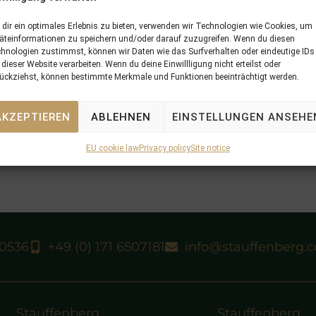
dir ein optimales Erlebnis zu bieten, verwenden wir Technologien wie Cookies, um
äteinformationen zu speichern und/oder darauf zuzugreifen. Wenn du diesen
hnologien zustimmst, können wir Daten wie das Surfverhalten oder eindeutige IDs
 dieser Website verarbeiten. Wenn du deine Einwillligung nicht erteilst oder
ückziehst, können bestimmte Merkmale und Funktionen beeinträchtigt werden.
AKZEPTIEREN
ABLEHNEN
EINSTELLUNGEN ANSEHE
EU cookie law
Privacy policy
Site notice
40536
+49 (0) 171 6507181
info@stauffenberg.
Stauffenberg
Stauffenberg