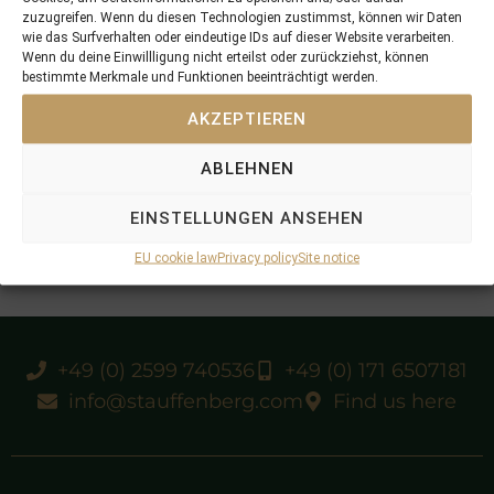
zuzugreifen. Wenn du diesen Technologien zustimmst, können wir Daten
wie das Surfverhalten oder eindeutige IDs auf dieser Website verarbeiten.
Wenn du deine Einwillligung nicht erteilst oder zurückziehst, können
bestimmte Merkmale und Funktionen beeinträchtigt werden.
AKZEPTIEREN
ABLEHNEN
EINSTELLUNGEN ANSEHEN
EU cookie law
Privacy policy
Site notice
+49 (0) 2599 740536
+49 (0) 171 6507181
info@stauffenberg.com
Find us here