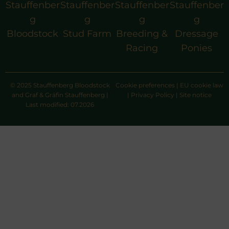
Stauffenber
Stauffenber
Stauffenber
Stauffenber
g
g
g
g
Bloodstock
Stud Farm
Breeding &
Dressage
Racing
Ponies
© 2025 Stauffenberg Bloodstock
Cookie preferences
|
EU cookie law
and Graf & Gräfin Stauffenberg |
|
Privacy Policy
|
Site notice
Last modified: 07.2026