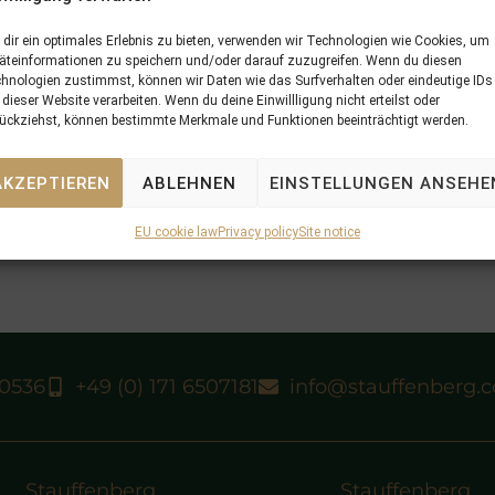
dir ein optimales Erlebnis zu bieten, verwenden wir Technologien wie Cookies, um
äteinformationen zu speichern und/oder darauf zuzugreifen. Wenn du diesen
hnologien zustimmst, können wir Daten wie das Surfverhalten oder eindeutige IDs
 dieser Website verarbeiten. Wenn du deine Einwillligung nicht erteilst oder
ückziehst, können bestimmte Merkmale und Funktionen beeinträchtigt werden.
AKZEPTIEREN
ABLEHNEN
EINSTELLUNGEN ANSEHE
EU cookie law
Privacy policy
Site notice
40536
+49 (0) 171 6507181
info@stauffenberg.
Stauffenberg
Stauffenberg