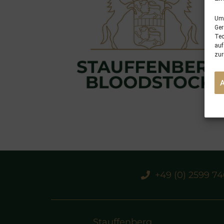
Um 
Ger
Tec
auf
zur
+49 (0) 2599 7
Stauffenberg