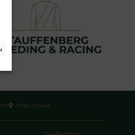
N
com
Find us here
Stauffenberg