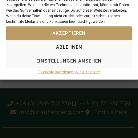
zuzugreifen. Wenn du diesen Technologien zustimmst, können wir Daten
wie das Surfverhalten oder eindeutige IDs auf dieser Website verarbeiten.
Wenn du deine Einwillligung nicht erteilst oder zurückziehst, können
bestimmte Merkmale und Funktionen beeinträchtigt werden.
AKZEPTIEREN
ABLEHNEN
EINSTELLUNGEN ANSEHEN
EU cookie law
Privacy policy
Site notice
+49 (0) 2599 740536
+49 (0) 171 6507181
info@stauffenberg.com
Find us here