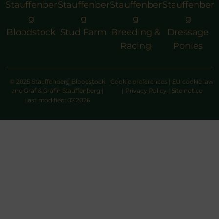
Stauffenber
Stauffenber
Stauffenber
Stauffenber
g
g
g
g
Bloodstock
Stud Farm
Breeding &
Dressage
Racing
Ponies
© 2025 Stauffenberg Bloodstock
Cookie preferences
|
EU cookie law
and Graf & Gräfin Stauffenberg |
|
Privacy Policy
|
Site notice
Last modified: 07.2026