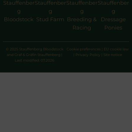
Stauffenber
Stauffenber
Stauffenber
Stauffenber
g
g
g
g
Bloodstock
Stud Farm
Breeding &
Dressage
Racing
Ponies
© 2025 Stauffenberg Bloodstock
Cookie preferences
|
EU cookie law
and Graf & Gräfin Stauffenberg |
|
Privacy Policy
|
Site notice
Last modified: 07.2026