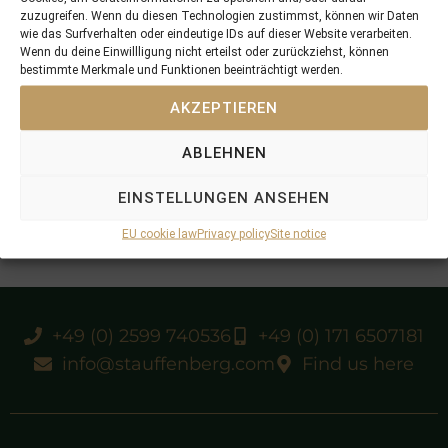
zuzugreifen. Wenn du diesen Technologien zustimmst, können wir Daten
wie das Surfverhalten oder eindeutige IDs auf dieser Website verarbeiten.
Wenn du deine Einwillligung nicht erteilst oder zurückziehst, können
bestimmte Merkmale und Funktionen beeinträchtigt werden.
AKZEPTIEREN
ABLEHNEN
EINSTELLUNGEN ANSEHEN
EU cookie law
Privacy policy
Site notice
+49 (0) 2599 740536
+49 (0) 171 6507181
info@stauffenberg.com
Find us here