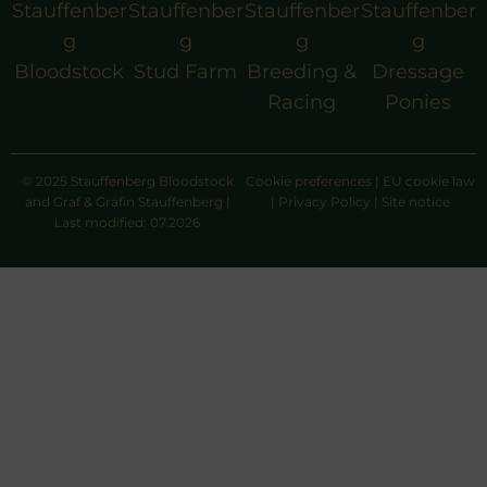
Stauffenber
Stauffenber
Stauffenber
Stauffenber
g
g
g
g
Bloodstock
Stud Farm
Breeding &
Dressage
Racing
Ponies
© 2025 Stauffenberg Bloodstock
Cookie preferences
|
EU cookie law
and Graf & Gräfin Stauffenberg |
|
Privacy Policy
|
Site notice
Last modified: 07.2026