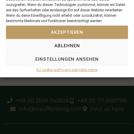
zuzugreifen. Wenn du diesen Technologien zustimmst, können wir Daten
wie das Surfverhalten oder eindeutige IDs auf dieser Website verarbeiten.
Wenn du deine Einwillligung nicht erteilst oder zurückziehst, können
bestimmte Merkmale und Funktionen beeinträchtigt werden.
AKZEPTIEREN
ABLEHNEN
EINSTELLUNGEN ANSEHEN
EU cookie law
Privacy policy
Site notice
+49 (0) 2599 740536
+49 (0) 171 6507181
info@stauffenberg.com
Find us here