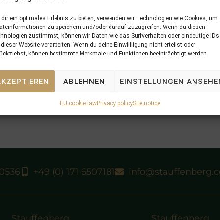
dir ein optimales Erlebnis zu bieten, verwenden wir Technologien wie Cookies, um
äteinformationen zu speichern und/oder darauf zuzugreifen. Wenn du diesen
hnologien zustimmst, können wir Daten wie das Surfverhalten oder eindeutige IDs
 dieser Website verarbeiten. Wenn du deine Einwillligung nicht erteilst oder
ückziehst, können bestimmte Merkmale und Funktionen beeinträchtigt werden.
AKZEPTIEREN
ABLEHNEN
EINSTELLUNGEN ANSEHE
EU cookie law
Privacy policy
Site notice
40536
+49 (0) 171 6507181
info@stauffenberg.
Stauffenberg
Stauffenberg