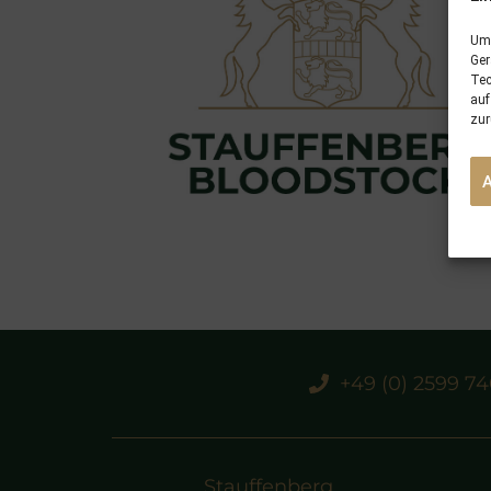
Um 
Ger
Tec
auf
zur
+49 (0) 2599 7
Stauffenberg