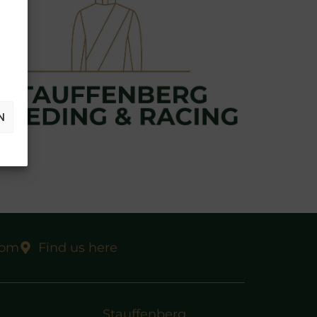
N
com
Find us here
Stauffenberg