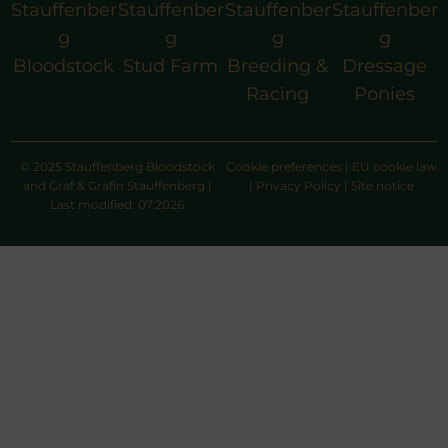
Stauffenber
Stauffenber
Stauffenber
Stauffenber
g
g
g
g
Bloodstock
Stud Farm
Breeding &
Dressage
Racing
Ponies
© 2025 Stauffenberg Bloodstock
Cookie preferences
|
EU cookie law
and Graf & Gräfin Stauffenberg |
|
Privacy Policy
|
Site notice
Last modified: 07.2026