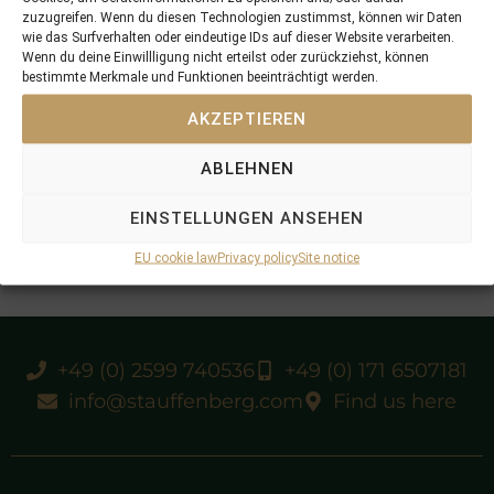
zuzugreifen. Wenn du diesen Technologien zustimmst, können wir Daten
wie das Surfverhalten oder eindeutige IDs auf dieser Website verarbeiten.
Wenn du deine Einwillligung nicht erteilst oder zurückziehst, können
bestimmte Merkmale und Funktionen beeinträchtigt werden.
AKZEPTIEREN
ABLEHNEN
EINSTELLUNGEN ANSEHEN
EU cookie law
Privacy policy
Site notice
+49 (0) 2599 740536
+49 (0) 171 6507181
info@stauffenberg.com
Find us here