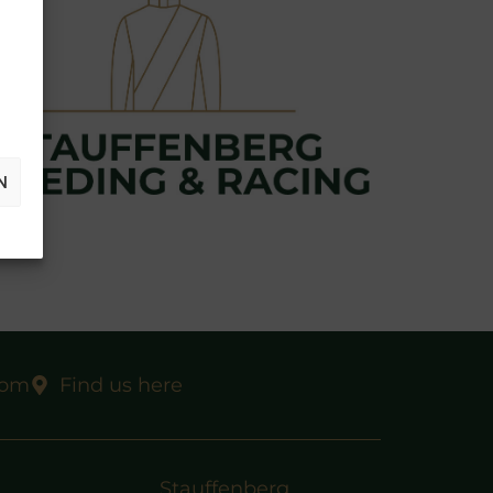
N
com
Find us here
Stauffenberg