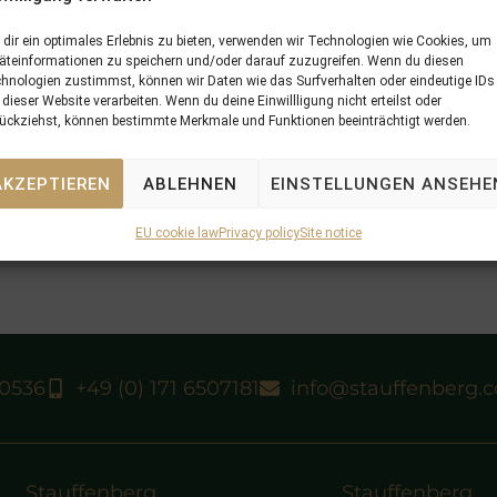
dir ein optimales Erlebnis zu bieten, verwenden wir Technologien wie Cookies, um
äteinformationen zu speichern und/oder darauf zuzugreifen. Wenn du diesen
hnologien zustimmst, können wir Daten wie das Surfverhalten oder eindeutige IDs
 dieser Website verarbeiten. Wenn du deine Einwillligung nicht erteilst oder
ückziehst, können bestimmte Merkmale und Funktionen beeinträchtigt werden.
AKZEPTIEREN
ABLEHNEN
EINSTELLUNGEN ANSEHE
EU cookie law
Privacy policy
Site notice
40536
+49 (0) 171 6507181
info@stauffenberg.
Stauffenberg
Stauffenberg