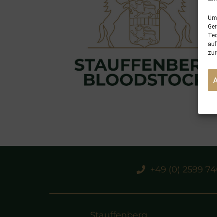
Um 
Ger
Tec
auf
zur
+49 (0) 2599 7
Stauffenberg