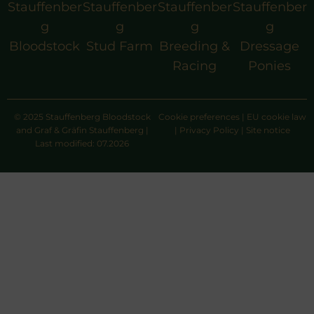
Stauffenber
Stauffenber
Stauffenber
Stauffenber
g
g
g
g
Bloodstock
Stud Farm
Breeding &
Dressage
Racing
Ponies
© 2025 Stauffenberg Bloodstock
Cookie preferences
|
EU cookie law
and Graf & Gräfin Stauffenberg |
|
Privacy Policy
|
Site notice
Last modified: 07.2026