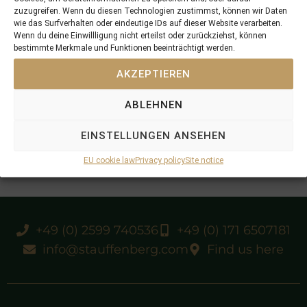
zuzugreifen. Wenn du diesen Technologien zustimmst, können wir Daten
wie das Surfverhalten oder eindeutige IDs auf dieser Website verarbeiten.
Wenn du deine Einwillligung nicht erteilst oder zurückziehst, können
bestimmte Merkmale und Funktionen beeinträchtigt werden.
AKZEPTIEREN
ABLEHNEN
EINSTELLUNGEN ANSEHEN
EU cookie law
Privacy policy
Site notice
+49 (0) 2599 740536
+49 (0) 171 6507181
info@stauffenberg.com
Find us here