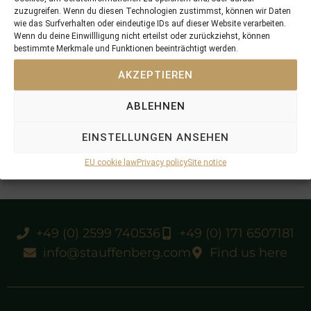
zuzugreifen. Wenn du diesen Technologien zustimmst, können wir Daten
wie das Surfverhalten oder eindeutige IDs auf dieser Website verarbeiten.
Wenn du deine Einwillligung nicht erteilst oder zurückziehst, können
bestimmte Merkmale und Funktionen beeinträchtigt werden.
AKZEPTIEREN
ABLEHNEN
EINSTELLUNGEN ANSEHEN
EU cookie law
Privacy policy
Site notice
+49 (0) 2599 740536
+49 (0) 171 6507181
info@stauffenberg.com
Find us here