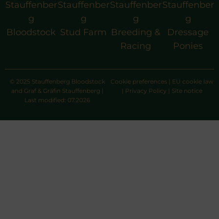
Stauffenber
Stauffenber
Stauffenber
Stauffenber
g
g
g
g
Bloodstock
Stud Farm
Breeding &
Dressage
Racing
Ponies
© 2025 Stauffenberg Bloodstock
Cookie preferences
|
EU cookie law
and Graf & Gräfin Stauffenberg |
|
Privacy Policy
|
Site notice
Last modified: 07.2026