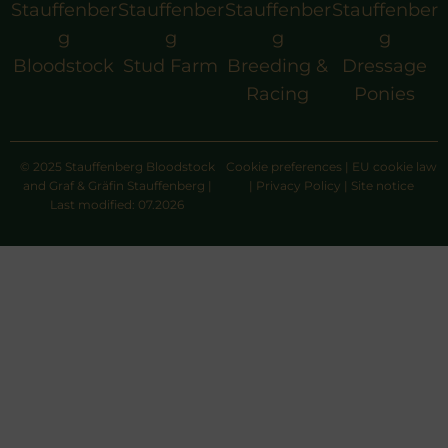
Stauffenber
Stauffenber
Stauffenber
Stauffenber
g
g
g
g
Bloodstock
Stud Farm
Breeding &
Dressage
Racing
Ponies
© 2025 Stauffenberg Bloodstock
Cookie preferences
|
EU cookie law
and Graf & Gräfin Stauffenberg |
|
Privacy Policy
|
Site notice
Last modified: 07.2026