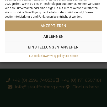
zuzugreifen. Wenn du diesen Technologien zustimmst, können wir Daten
wie das Surfverhalten oder eindeutige IDs auf dieser Website verarbeiten.
Wenn du deine Einwillligung nicht erteilst oder zurückziehst, können
bestimmte Merkmale und Funktionen beeinträchtigt werden.
AKZEPTIEREN
ABLEHNEN
EINSTELLUNGEN ANSEHEN
EU cookie law
Privacy policy
Site notice
+49 (0) 2599 740536
+49 (0) 171 6507181
info@stauffenberg.com
Find us here