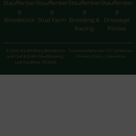
Stauffenber
Stauffenber
Stauffenber
Stauffenber
g
g
g
g
Bloodstock
Stud Farm
Breeding &
Dressage
Racing
Ponies
© 2025 Stauffenberg Bloodstock
Cookie preferences
|
EU cookie law
and Graf & Gräfin Stauffenberg |
|
Privacy Policy
|
Site notice
Last modified: 08.2026