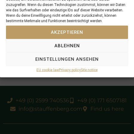
zuzugreifen. Wenn du diesen Technologien zustimmst, können wir Daten
wie das Surfverhalten oder eindeutige IDs auf dieser Website verarbeiten.
Wenn du deine Einwillligung nicht erteilst oder zurückziehst, können
bestimmte Merkmale und Funktionen beeinträchtigt werden.
AKZEPTIEREN
ABLEHNEN
EINSTELLUNGEN ANSEHEN
EU cookie law
Privacy policy
Site notice
+49 (0) 2599 740536
+49 (0) 171 6507181
info@stauffenberg.com
Find us here