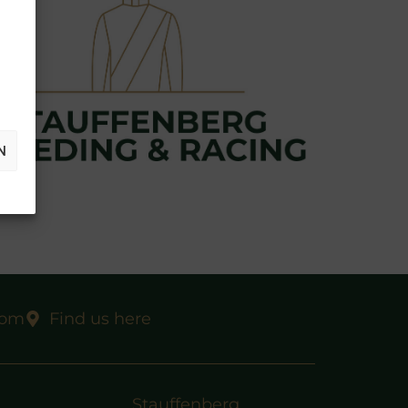
N
com
Find us here
Stauffenberg