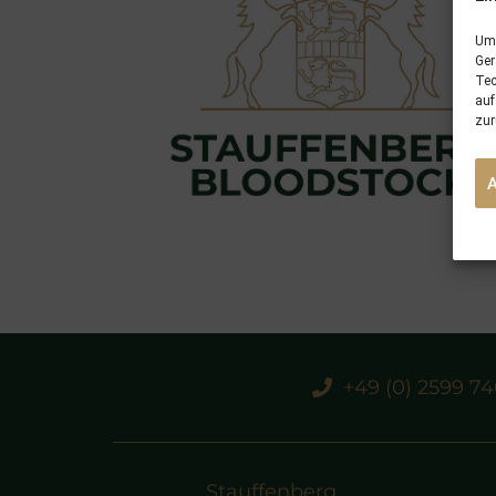
Um 
Ger
Tec
auf
zur
+49 (0) 2599 7
Stauffenberg