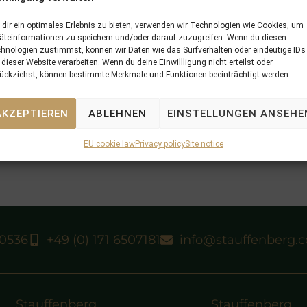
dir ein optimales Erlebnis zu bieten, verwenden wir Technologien wie Cookies, um
äteinformationen zu speichern und/oder darauf zuzugreifen. Wenn du diesen
hnologien zustimmst, können wir Daten wie das Surfverhalten oder eindeutige IDs
 dieser Website verarbeiten. Wenn du deine Einwillligung nicht erteilst oder
ückziehst, können bestimmte Merkmale und Funktionen beeinträchtigt werden.
AKZEPTIEREN
ABLEHNEN
EINSTELLUNGEN ANSEHE
EU cookie law
Privacy policy
Site notice
40536
+49 (0) 171 6507181
info@stauffenberg.
Stauffenberg
Stauffenberg