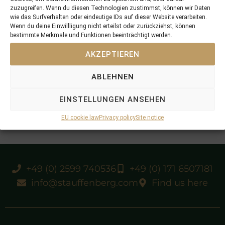
zuzugreifen. Wenn du diesen Technologien zustimmst, können wir Daten
wie das Surfverhalten oder eindeutige IDs auf dieser Website verarbeiten.
Wenn du deine Einwillligung nicht erteilst oder zurückziehst, können
bestimmte Merkmale und Funktionen beeinträchtigt werden.
AKZEPTIEREN
ABLEHNEN
EINSTELLUNGEN ANSEHEN
EU cookie law
Privacy policy
Site notice
+49 (0) 2599 740536
+49 (0) 171 6507181
info@stauffenberg.com
Find us here