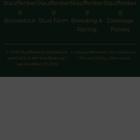
Stauffenber
Stauffenber
Stauffenber
Stauffenber
g
g
g
g
Bloodstock
Stud Farm
Breeding &
Dressage
Racing
Ponies
© 2025 Stauffenberg Bloodstock
Cookie preferences
|
EU cookie law
and Graf & Gräfin Stauffenberg |
|
Privacy Policy
|
Site notice
Last modified: 07.2026