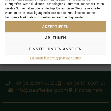
zuzugreifen. Wenn du diesen Technologien zustimmst, können wir Daten
wie das Surfverhalten oder eindeutige IDs auf dieser Website verarbeiten.
Wenn du deine Einwillligung nicht erteilst oder zurückziehst, können
bestimmte Merkmale und Funktionen beeinträchtigt werden.
AKZEPTIEREN
ABLEHNEN
EINSTELLUNGEN ANSEHEN
EU cookie law
Privacy policy
Site notice
+49 (0) 2599 740536
+49 (0) 171 6507181
info@stauffenberg.com
Find us here