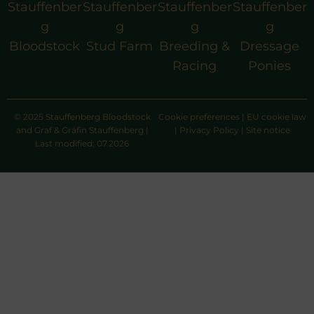
Stauffenber
Stauffenber
Stauffenber
Stauffenber
g
g
g
g
Bloodstock
Stud Farm
Breeding &
Dressage
Racing
Ponies
© 2025 Stauffenberg Bloodstock
Cookie preferences
|
EU cookie law
and Graf & Gräfin Stauffenberg |
|
Privacy Policy
|
Site notice
Last modified: 07.2026