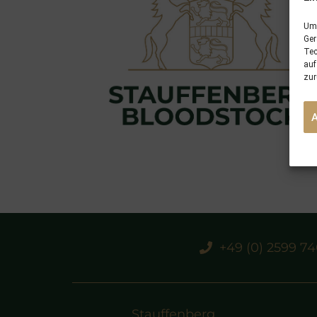
Um 
Ger
Tec
auf
zur
+49 (0) 2599 7
Stauffenberg