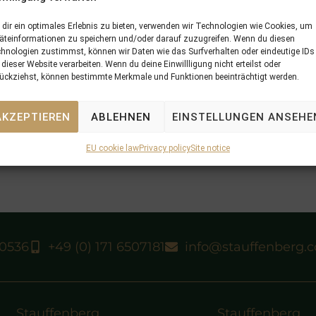
dir ein optimales Erlebnis zu bieten, verwenden wir Technologien wie Cookies, um
äteinformationen zu speichern und/oder darauf zuzugreifen. Wenn du diesen
hnologien zustimmst, können wir Daten wie das Surfverhalten oder eindeutige IDs
 dieser Website verarbeiten. Wenn du deine Einwillligung nicht erteilst oder
ückziehst, können bestimmte Merkmale und Funktionen beeinträchtigt werden.
AKZEPTIEREN
ABLEHNEN
EINSTELLUNGEN ANSEHE
EU cookie law
Privacy policy
Site notice
40536
+49 (0) 171 6507181
info@stauffenberg.
Stauffenberg
Stauffenberg