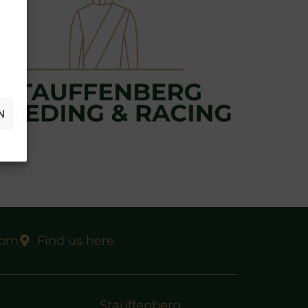
N
com
Find us here
Stauffenberg