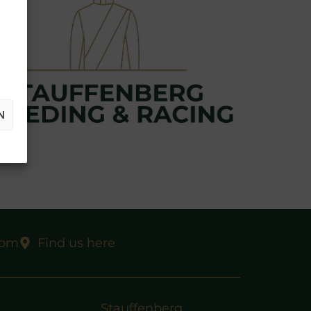
N
com
Find us here
Stauffenberg