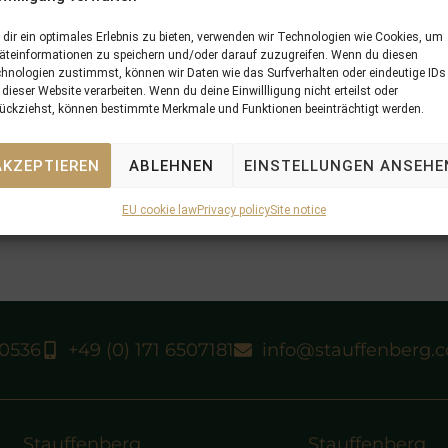
dir ein optimales Erlebnis zu bieten, verwenden wir Technologien wie Cookies, um
äteinformationen zu speichern und/oder darauf zuzugreifen. Wenn du diesen
hnologien zustimmst, können wir Daten wie das Surfverhalten oder eindeutige IDs
 dieser Website verarbeiten. Wenn du deine Einwillligung nicht erteilst oder
ückziehst, können bestimmte Merkmale und Funktionen beeinträchtigt werden.
AKZEPTIEREN
ABLEHNEN
EINSTELLUNGEN ANSEHE
EU cookie law
Privacy policy
Site notice
40536
+49 (0) 171 6507181
info@stauffenberg.
Stauffenberg
Stauffenberg