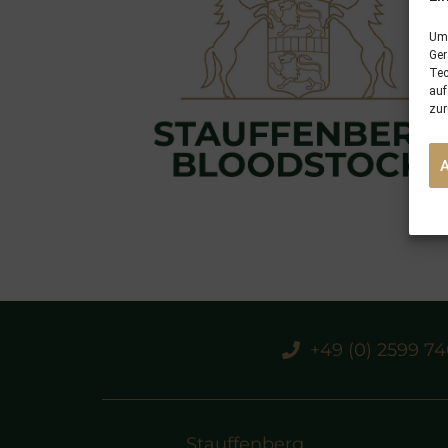
Um 
Ger
Tec
auf
zur
+49 (0) 2599 7
Stauffenberg