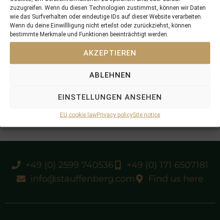
zuzugreifen. Wenn du diesen Technologien zustimmst, können wir Daten
wie das Surfverhalten oder eindeutige IDs auf dieser Website verarbeiten.
Wenn du deine Einwillligung nicht erteilst oder zurückziehst, können
bestimmte Merkmale und Funktionen beeinträchtigt werden.
AKZEPTIEREN
ABLEHNEN
EINSTELLUNGEN ANSEHEN
EU cookie law
Privacy policy
Site notice
+49 (0) 2599 740536
+49 (0) 171 6507181
info@stauffenberg.com
Find us here