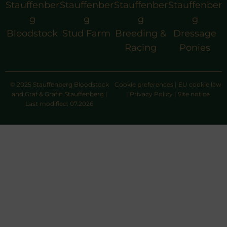
Stauffenber
Stauffenber
Stauffenber
Stauffenber
g
g
g
g
Bloodstock
Stud Farm
Breeding &
Dressage
Racing
Ponies
© 2025 Stauffenberg Bloodstock
Cookie preferences
|
EU cookie law
and Graf & Gräfin Stauffenberg |
|
Privacy Policy
|
Site notice
Last modified: 07.2026