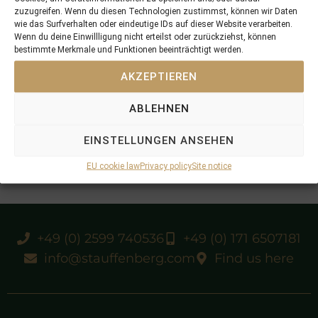
zuzugreifen. Wenn du diesen Technologien zustimmst, können wir Daten
wie das Surfverhalten oder eindeutige IDs auf dieser Website verarbeiten.
Wenn du deine Einwillligung nicht erteilst oder zurückziehst, können
bestimmte Merkmale und Funktionen beeinträchtigt werden.
AKZEPTIEREN
ABLEHNEN
EINSTELLUNGEN ANSEHEN
EU cookie law
Privacy policy
Site notice
+49 (0) 2599 740536
+49 (0) 171 6507181
info@stauffenberg.com
Find us here