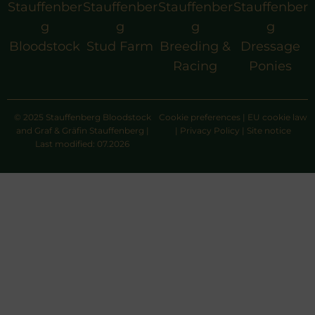
Stauffenber
Stauffenber
Stauffenber
Stauffenber
g
g
g
g
Bloodstock
Stud Farm
Breeding &
Dressage
Racing
Ponies
© 2025 Stauffenberg Bloodstock
Cookie preferences
|
EU cookie law
and Graf & Gräfin Stauffenberg |
|
Privacy Policy
|
Site notice
Last modified: 07.2026