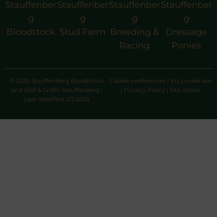
Stauffenber
Stauffenber
Stauffenber
Stauffenber
g
g
g
g
Bloodstock
Stud Farm
Breeding &
Dressage
Racing
Ponies
© 2025 Stauffenberg Bloodstock
Cookie preferences
|
EU cookie law
and Graf & Gräfin Stauffenberg |
|
Privacy Policy
|
Site notice
Last modified: 07.2026