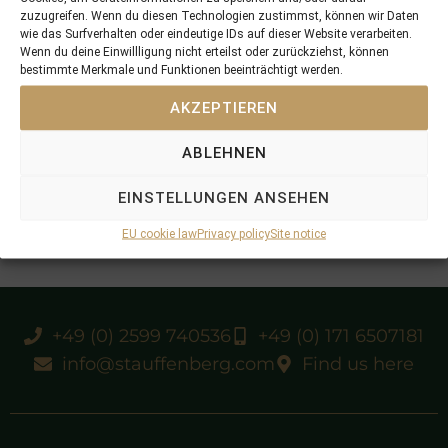
zuzugreifen. Wenn du diesen Technologien zustimmst, können wir Daten
wie das Surfverhalten oder eindeutige IDs auf dieser Website verarbeiten.
Wenn du deine Einwillligung nicht erteilst oder zurückziehst, können
bestimmte Merkmale und Funktionen beeinträchtigt werden.
AKZEPTIEREN
ABLEHNEN
EINSTELLUNGEN ANSEHEN
EU cookie law
Privacy policy
Site notice
+49 (0) 2599 740536
+49 (0) 171 6507181
info@stauffenberg.com
Find us here