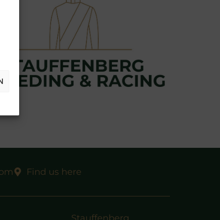
N
com
Find us here
Stauffenberg