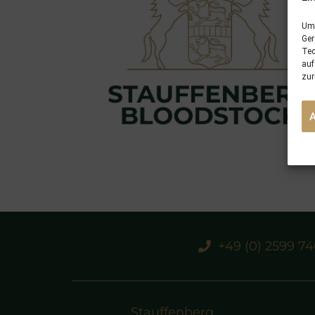
Um 
Ger
Tec
auf
zur
+49 (0) 2599 7
Stauffenberg