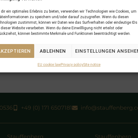
dir ein optimales Erlebnis zu bieten, verwenden wir Technologien wie Cookies, um
äteinformationen zu speichern und/oder darauf zuzugreifen. Wenn du diesen
hnologien zustimmst, können wir Daten wie das Surfverhalten oder eindeutige IDs
 dieser Website verarbeiten. Wenn du deine Einwillligung nicht erteilst oder
ückziehst, können bestimmte Merkmale und Funktionen beeinträchtigt werden.
AKZEPTIEREN
ABLEHNEN
EINSTELLUNGEN ANSEHE
EU cookie law
Privacy policy
Site notice
40536
+49 (0) 171 6507181
info@stauffenberg.
Stauffenberg
Stauffenberg