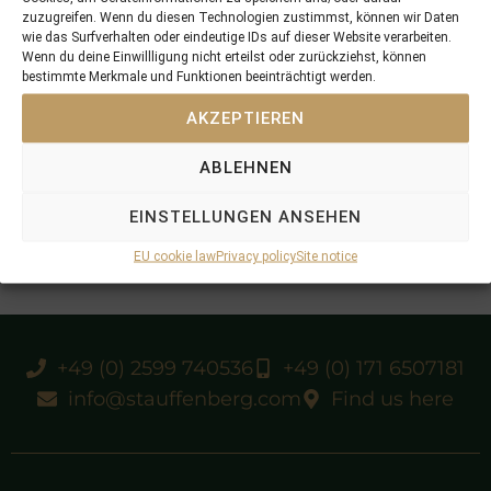
zuzugreifen. Wenn du diesen Technologien zustimmst, können wir Daten
wie das Surfverhalten oder eindeutige IDs auf dieser Website verarbeiten.
Wenn du deine Einwillligung nicht erteilst oder zurückziehst, können
bestimmte Merkmale und Funktionen beeinträchtigt werden.
AKZEPTIEREN
ABLEHNEN
EINSTELLUNGEN ANSEHEN
EU cookie law
Privacy policy
Site notice
+49 (0) 2599 740536
+49 (0) 171 6507181
info@stauffenberg.com
Find us here