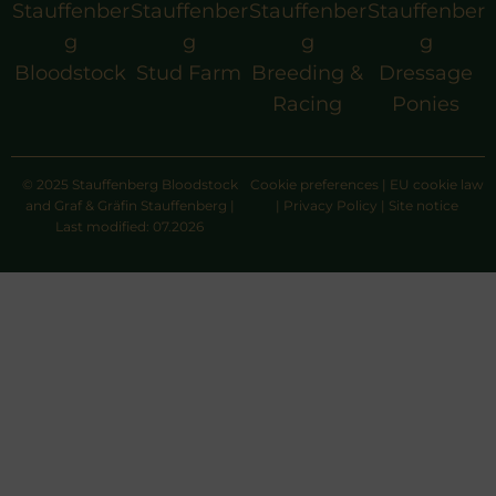
Stauffenber
Stauffenber
Stauffenber
Stauffenber
g
g
g
g
Bloodstock
Stud Farm
Breeding &
Dressage
Racing
Ponies
© 2025 Stauffenberg Bloodstock
Cookie preferences
|
EU cookie law
and Graf & Gräfin Stauffenberg |
|
Privacy Policy
|
Site notice
Last modified: 07.2026