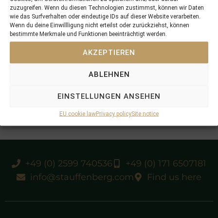
zuzugreifen. Wenn du diesen Technologien zustimmst, können wir Daten
wie das Surfverhalten oder eindeutige IDs auf dieser Website verarbeiten.
Wenn du deine Einwillligung nicht erteilst oder zurückziehst, können
bestimmte Merkmale und Funktionen beeinträchtigt werden.
AKZEPTIEREN
ABLEHNEN
EINSTELLUNGEN ANSEHEN
EU cookie law
Privacy policy
Site notice
+49 (0) 2599 740536
+49 (0) 171 6507181
info@stauffenberg.com
Find us here