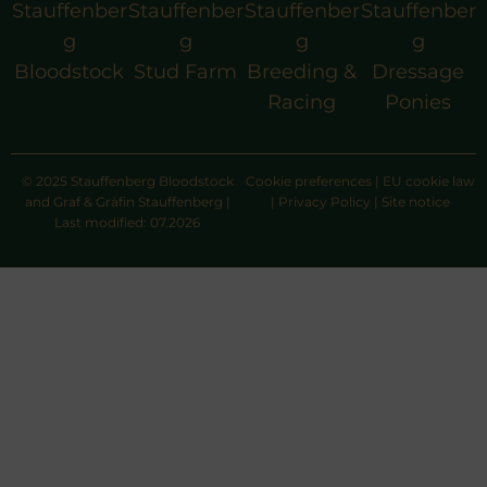
Stauffenber
Stauffenber
Stauffenber
Stauffenber
g
g
g
g
Bloodstock
Stud Farm
Breeding &
Dressage
Racing
Ponies
© 2025 Stauffenberg Bloodstock
Cookie preferences
|
EU cookie law
and Graf & Gräfin Stauffenberg |
|
Privacy Policy
|
Site notice
Last modified: 07.2026