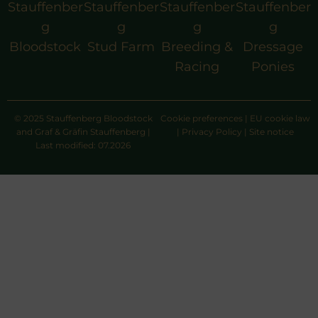
Stauffenber
Stauffenber
Stauffenber
Stauffenber
g
g
g
g
Bloodstock
Stud Farm
Breeding &
Dressage
Racing
Ponies
© 2025 Stauffenberg Bloodstock
Cookie preferences
|
EU cookie law
and Graf & Gräfin Stauffenberg |
|
Privacy Policy
|
Site notice
Last modified: 07.2026