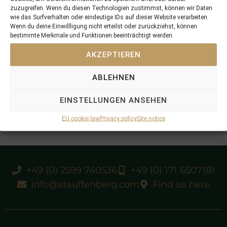
zuzugreifen. Wenn du diesen Technologien zustimmst, können wir Daten
wie das Surfverhalten oder eindeutige IDs auf dieser Website verarbeiten.
Wenn du deine Einwillligung nicht erteilst oder zurückziehst, können
bestimmte Merkmale und Funktionen beeinträchtigt werden.
AKZEPTIEREN
ABLEHNEN
EINSTELLUNGEN ANSEHEN
EU cookie law
Privacy policy
Site notice
+49 (0) 2599 740536
+49 (0) 171 6507181
info@stauffenberg.com
Find us here