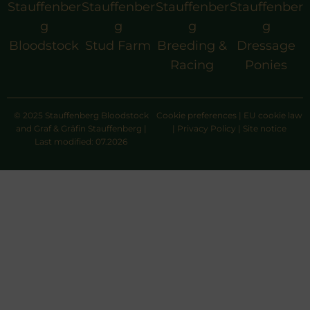
Stauffenber
Stauffenber
Stauffenber
Stauffenber
g
g
g
g
Bloodstock
Stud Farm
Breeding &
Dressage
Racing
Ponies
© 2025 Stauffenberg Bloodstock
Cookie preferences
|
EU cookie law
and Graf & Gräfin Stauffenberg |
|
Privacy Policy
|
Site notice
Last modified: 07.2026