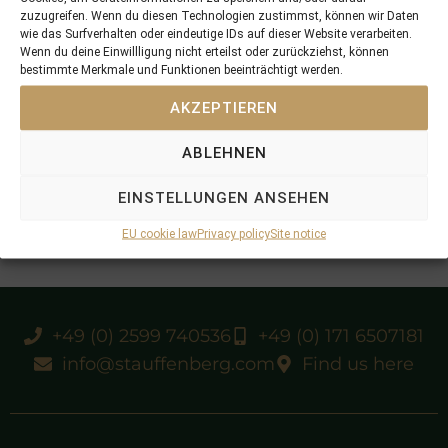
zuzugreifen. Wenn du diesen Technologien zustimmst, können wir Daten
wie das Surfverhalten oder eindeutige IDs auf dieser Website verarbeiten.
Wenn du deine Einwillligung nicht erteilst oder zurückziehst, können
bestimmte Merkmale und Funktionen beeinträchtigt werden.
AKZEPTIEREN
ABLEHNEN
EINSTELLUNGEN ANSEHEN
EU cookie law
Privacy policy
Site notice
+49 (0) 2599 740536
+49 (0) 171 6507181
info@stauffenberg.com
Find us here